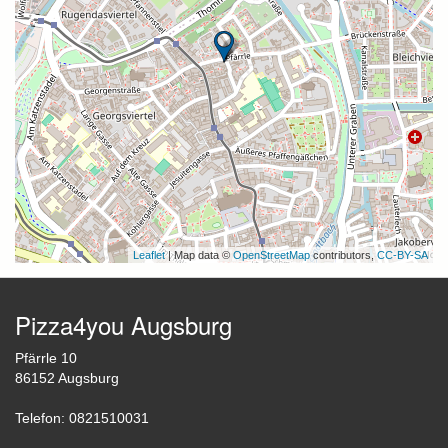
Leaflet
| Map data ©
OpenStreetMap
contributors,
CC-BY-SA
Pizza4you Augsburg
Pfärrle 10
86152 Augsburg
Telefon: 0821510031