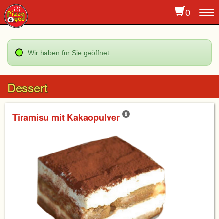
0
To
na
Wir haben für Sie geöffnet.
Dessert
Tiramisu mit Kakaopulver