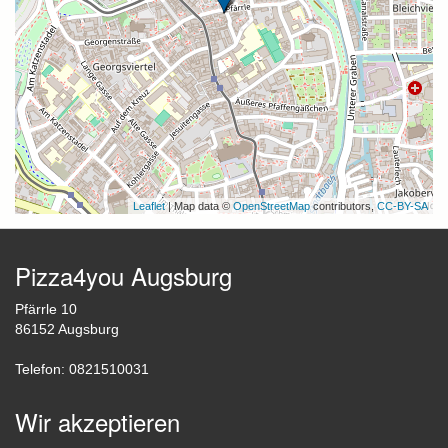
Leaflet
| Map data ©
OpenStreetMap
contributors,
CC-BY-SA
Pizza4you Augsburg
Pfärrle 10
86152 Augsburg
Telefon: 0821510031
Wir akzeptieren