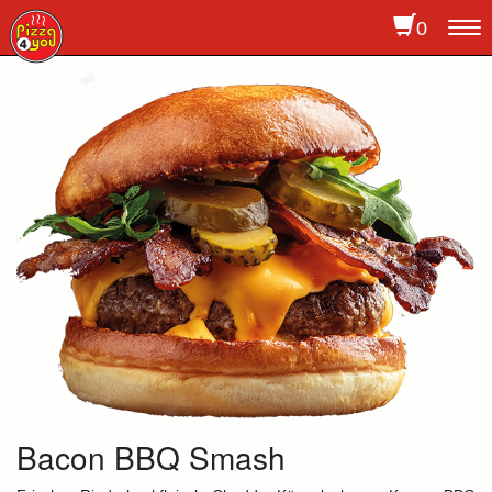
0
To
na
Bacon BBQ Smash