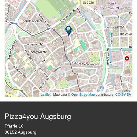
Leaflet
| Map data ©
OpenStreetMap
contributors,
CC-BY-SA
Pizza4you Augsburg
Pfärrle 10
86152 Augsburg