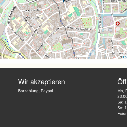
Lea
Wir akzeptieren
Öf
Barzahlung, Paypal
Mo, D
23:0
Sa: 1
So: 1
Feier