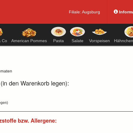
Filiale:
Augsburg
Inform
& Co
American Pommes
Pasta
Salate
Vorspeisen
Hähnchens
Tomaten
 (in den Warenkorb legen):
egen)
zstoffe bzw. Allergene: