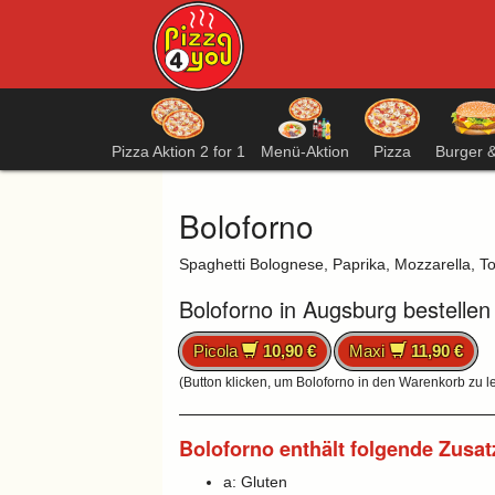
Pizza Aktion 2 for 1
Menü-Aktion
Pizza
Burger 
Boloforno
Spaghetti Bolognese, Paprika, Mozzarella, 
Boloforno in Augsburg bestellen
Picola
10,90 €
Maxi
11,90 €
(Button klicken, um Boloforno in den Warenkorb zu l
Boloforno enthält folgende Zusat
a: Gluten