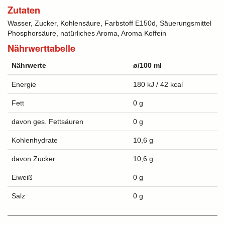
Zutaten
Wasser, Zucker, Kohlensäure, Farbstoff E150d, Säuerungsmittel
Phosphorsäure, natürliches Aroma, Aroma Koffein
Nährwerttabelle
Nährwerte
ø/100 ml
Energie
180 kJ / 42 kcal
Fett
0 g
davon ges. Fettsäuren
0 g
Kohlenhydrate
10,6 g
davon Zucker
10,6 g
Eiweiß
0 g
Salz
0 g