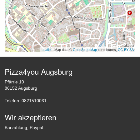
Leaflet
| Map data ©
OpenStreetMap
contributors,
CC-BY-SA
Pizza4you Augsburg
Pfärrle 10
86152 Augsburg
Telefon: 0821510031
Wir akzeptieren
Barzahlung, Paypal